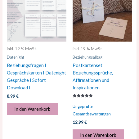
inkl. 19 % MwSt.
inkl. 19 % MwSt.
Datenight
Beziehungsalltag
Beziehungsfragen I
Postkartenset:
Gesprächskarten I Datenight
Beziehungssprüche,
Gespräche I Sofort
Affirmationen und
Download I
Inspirationen
8,99
€
Bewertet
mit
Ungeprüfte
In den Warenkorb
5.00
von 5
Gesamtbewertungen
12,99
€
In den Warenkorb