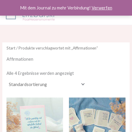
Zum
Mit dem Journal zu mehr Verbindung!
Verwerfen
Inhalt
springen
Start
/ Produkte verschlagwortet mit „Affirmationen“
Affirmationen
Alle 4 Ergebnisse werden angezeigt