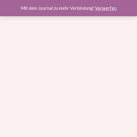
Sorry, aber Du hast keine Berechtigung für den Zugriff auf diese
Mit dem Journal zu mehr Verbindung!
Verwerfen
Lektion.